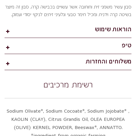
סבון עשיר משמני זית וחוחובה אשר עשויים בכבישה קרה. סבון זה מיוצר
בשיטה קרה וידנית ומכיל חימר טבעי וגלעיני זיתים לניקוי יסודי ועמוק.
הוראות שימוש
טיפ
משלוחים והחזרות
רשימת מרכיבים
Sodium Olivate*, Sodium Cocoate*, Sodium Jojobate* ,
KAOLIN (CLAY), Citrus Grandis Oil, OLEA EUROPEA
(OLIVE) KERNEL POWDER, Beeswax*, ANNATTO.
*ingredient from organic farming