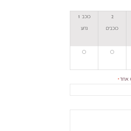
2
כוכב 1
כוכבים
גרוע
 אחד