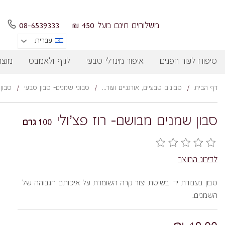
משלוחים חינם מעל 450 ₪
08-6539333
עברית
טיפוח לעור הפנים
איפור מינרלי טבעי
לגוף ולאמבט
מוצר
דף הבית
/
סבונים טבעיים, אורגניים ועוד...
/
סבוני שמנים- סבון טבעי
/
סבון
סבון שמנים מבושם- רוז פצ'ולי
100 גרם
לדירוג המוצר
סבון בעבודת יד ובשיטת יצור קרה השומרת על איכותם הגבוהה של
השמנים.