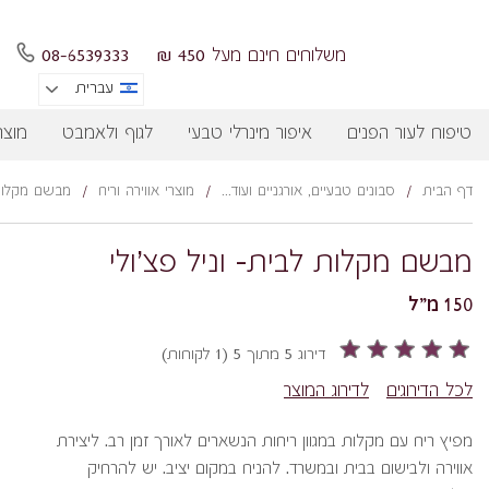
משלוחים חינם מעל 450 ₪
08-6539333
עברית
טיפוח לעור הפנים
איפור מינרלי טבעי
לגוף ולאמבט
מוצר
דף הבית
/
סבונים טבעיים, אורגניים ועוד...
/
מוצרי אווירה וריח
/
מבשם מקלות 
מבשם מקלות לבית- וניל פצ'ולי
150 מ"ל
דירוג 5 מתוך 5 (1 לקוחות)
לכל הדירוגים
לדירוג המוצר
מפיץ ריח עם מקלות במגוון ריחות הנשארים לאורך זמן רב. ליצירת
אווירה ולבישום בבית ובמשרד. להניח במקום יציב. יש להרחיק