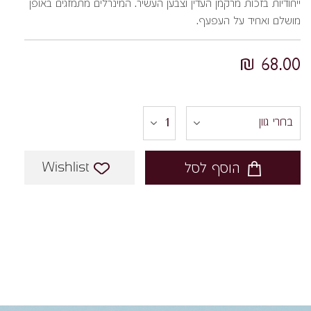
ייחודיות בזכות מרקמן העדין וצבען העשיר. המינרלים מתמזגים באופן
מושלם ואחיד על העפעף.
68.00 ₪
Wishlist
הוסף לסל