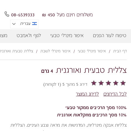
משלוחים חינם מעל 450 ₪
08-6539333
עברית
טיפוח לעור הפנים
איפור מינרלי טבעי
לגוף ולאמבט
מוצר
דף הבית
/
איפור מינרלי טבעי
/
איפור מינרלי לשבת
/
צללית טבעית ואורגנית
צללית טבעית ואורגנית
4 גרם
דירוג 5 מתוך 5 (1 לקוחות)
לכל הדירוגים
לדירוג המוצר
100% מסך הרכיבים ממקור טבעי
10% מסך הרכיבים מחקלאות אורגנית
צלליות אבקה מינרליות, המדגישות את מראה וצבע העיניים. הצלליות