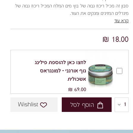
סבון זה מכיל ריכוז גבוה של בוץ מים המלח המכיל ריכוז גבוה של
מינרלים המזינים ומנקים את העור.
קרא עוד
מתאים לכל סוגי העור ובמיוחד לעור שומני ומעורב. ניתן להשתמש גם
לעור הפנים, אך להמנע ממגע בעיניים.
18.00 ₪
לחצו כאן להוספת פילינג
גוף אורגני – למונגראס
אשכולית
69.00 ₪
Wishlist
הוסף לסל