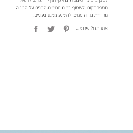
לסבן בתנועה סיבובית בחלקי הגוף הרצויים, להשאיר
מספר דקות ולשטוף במים חמימים. להניח על סבוניה
מחוררת נקייה ממים. להימנע ממגע בעיניים.
אהבתם? שתפו...