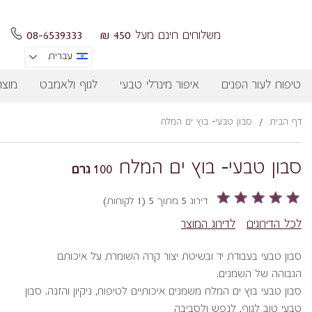
משלוחים חינם מעל 450 ₪
08-6539333
עברית
טיפוח לעור הפנים
איפור מינרלי טבעי
לגוף ולאמבט
מוצר
דף הבית
/
סבון טבעי- בוץ ים המלח
סבון טבעי- בוץ ים המלח
100 גרם
דירוג 5 מתוך 5 (1 לקוחות)
לכל הדירוגים
לדירוג המוצר
סבון טבעי בעבודת יד ובשיטת יצור קרה השומרת על איכותם
הגבוהה של השמנים.
סבון טבעי בוץ ים המלח משמנים איכותיים לטיפוח, ניקיון והזנה. סבון
טבעי טוב לגוף, לנפש ולסביבה