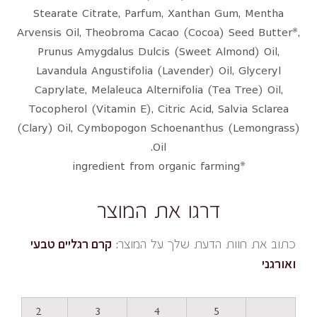
Stearate Citrate, Parfum, Xanthan Gum, Mentha
Arvensis Oil, Theobroma Cacao (Cocoa) Seed Butter*,
Prunus Amygdalus Dulcis (Sweet Almond) Oil,
Lavandula Angustifolia (Lavender) Oil, Glyceryl
Caprylate, Melaleuca Alternifolia (Tea Tree) Oil,
Tocopherol (Vitamin E), Citric Acid, Salvia Sclarea
(Clary) Oil, Cymbopogon Schoenanthus (Lemongrass)
Oil.
*ingredient from organic farming
דרגו את המוצר
כתוב את חוות הדעת שלך על המוצר:
קרם רגליים טבעי
ואורגני
2
3
4
5