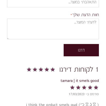
חוות הדעת שלך
דרגו
1 לקוחות דירגו
tamara | it smels good
פורסם ב- 17/03/2023
i think the prduct smels gud (つ ͡ꈍ ͜ʖ̫ ͡ꈍ )