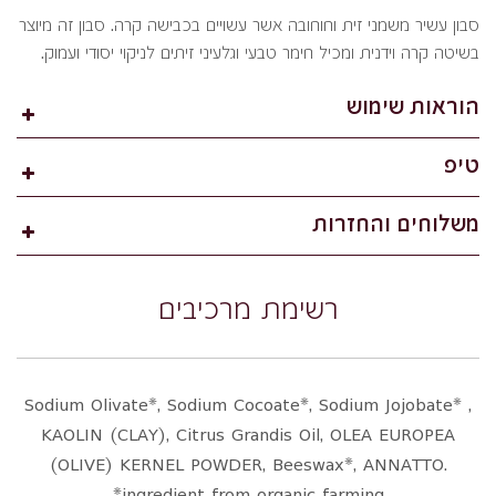
סבון עשיר משמני זית וחוחובה אשר עשויים בכבישה קרה. סבון זה מיוצר
בשיטה קרה וידנית ומכיל חימר טבעי וגלעיני זיתים לניקוי יסודי ועמוק.
הוראות שימוש
טיפ
משלוחים והחזרות
רשימת מרכיבים
Sodium Olivate*, Sodium Cocoate*, Sodium Jojobate* ,
KAOLIN (CLAY), Citrus Grandis Oil, OLEA EUROPEA
(OLIVE) KERNEL POWDER, Beeswax*, ANNATTO.
*ingredient from organic farming